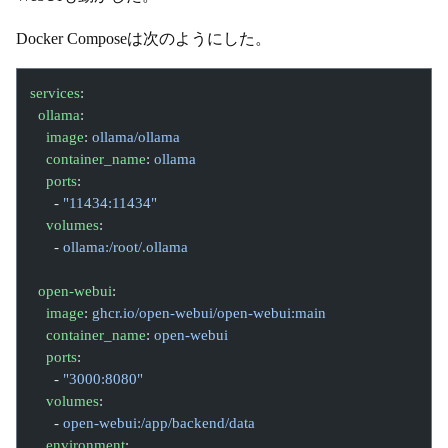
Docker Composeは次のようにした。
services
:
  ollama
:
    image
: 
ollama/ollama
    container_name
: 
ollama
    ports
:
      - 
"11434:11434"
    volumes
:
      - 
ollama:/root/.ollama
  open-webui
:
    image
: 
ghcr.io/open-webui/open-webui:main
    container_name
: 
open-webui
    ports
:
      - 
"3000:8080"
    volumes
:
      - 
open-webui:/app/backend/data
    environment
: