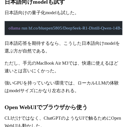
日本語向けmodelも試す
日本語向けの量子化modelも試した。
ollama
 run
 hf.co/bluepen5805/DeepSeek-R1-Distill-Qwen-14B-J
日本語応答を期待するなら、こうした日本語向けmodelを
選ぶ方が自然である。
ただし、手元のMacBook Air M3では、快適に使えるほど
速いとは言いにくかった。
強いGPUを持っていない環境では、ローカルLLMの体験
はmodelサイズにかなり左右される。
Open WebUIでブラウザから使う
CLIだけではなく、ChatGPTのようなUIで触るためにOpen
WebUIも動かした。