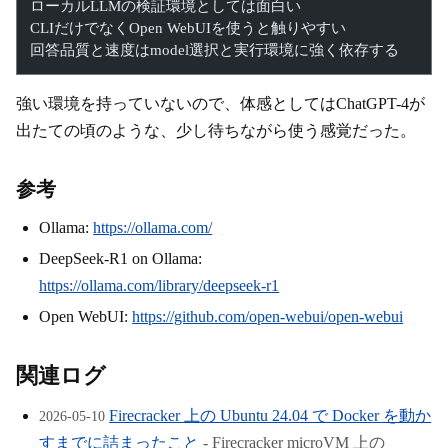
ローカルLLMの検証環境としては面白い
CLIだけでなくOpen WebUIを使うと触りやすい
回答品質と速度はmodel選択と実行環境に強く依存する
強い環境を持っていないので、体感としてはChatGPT-4が
出たての頃のような、少し待ちながら使う感覚だった。
参考
Ollama:
https://ollama.com/
DeepSeek-R1 on Ollama:
https://ollama.com/library/deepseek-r1
Open WebUI:
https://github.com/open-webui/open-webui
関連ログ
Firecracker 上の Ubuntu 24.04 で Docker を動か
2026-05-10
すまでに詰まったこと
- Firecracker microVM 上の