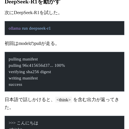
DeepSeek-R1を動かす
次にDeepSeek-R1を試した。
ollama
 run
 deepseek-r1
初回はmodelのpullが走る。
pulling manifest
pulling 96c415656d37... 100%
verifying sha256 digest
writing manifest
success
日本語で話しかけると、
<think>
を含む出力が返ってき
た。
>>> こんにちは