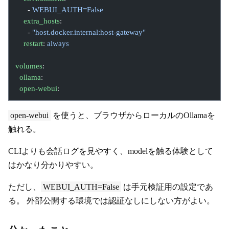
      - 
WEBUI_AUTH=False
    extra_hosts
:
      - 
"host.docker.internal:host-gateway"
    restart
: 
always
volumes
:
  ollama
:
  open-webui
:
open-webui
を使うと、ブラウザからローカルのOllamaを
触れる。
CLIよりも会話ログを見やすく、modelを触る体験として
はかなり分かりやすい。
ただし、
WEBUI_AUTH=False
は手元検証用の設定であ
る。 外部公開する環境では認証なしにしない方がよい。