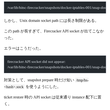
/var/lib/hitsc-firecracker/snapshots/docker-iptables-001/snap-docker
しかし、Unix domain socket path には長さ制限がある。
この path が長すぎて、Firecracker API socket が出てこなか
った。
エラーはこうだった。
firecracker API socket did not appear:
/var/lib/hitsc-firecracker/snapshots/docker-iptables-001/snap-docker
対策として、snapshot prepare 時だけ短い
/tmp/hs-
<hash>.sock
を使うようにした。
ticket restore 時の API socket は従来通り instance 配下に置
く。