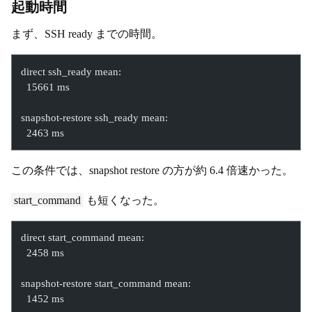
起動時間
まず、SSH ready までの時間。
direct ssh_ready mean:
  15661 ms
snapshot-restore ssh_ready mean:
  2463 ms
この条件では、snapshot restore の方が約 6.4 倍速かった。
start_command
も短くなった。
direct start_command mean:
  2458 ms
snapshot-restore start_command mean:
  1452 ms