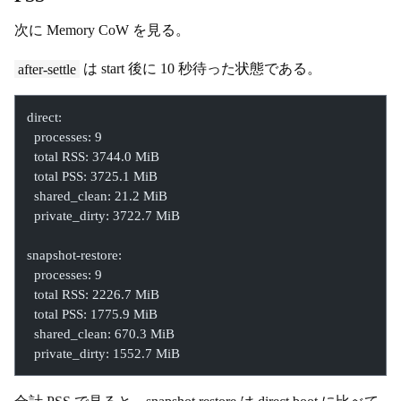
次に Memory CoW を見る。
after-settle
は start 後に 10 秒待った状態である。
direct:
  processes: 9
  total RSS: 3744.0 MiB
  total PSS: 3725.1 MiB
  shared_clean: 21.2 MiB
  private_dirty: 3722.7 MiB
snapshot-restore:
  processes: 9
  total RSS: 2226.7 MiB
  total PSS: 1775.9 MiB
  shared_clean: 670.3 MiB
  private_dirty: 1552.7 MiB