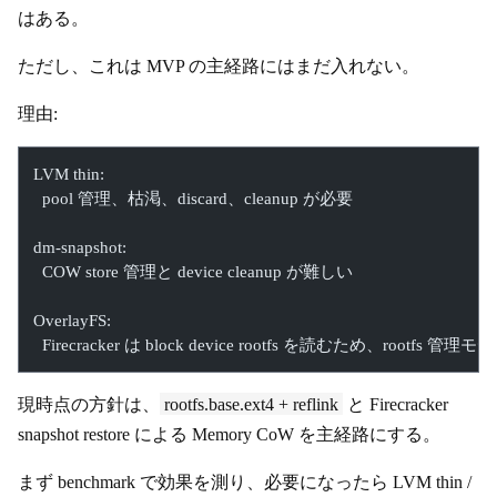
はある。
ただし、これは MVP の主経路にはまだ入れない。
理由:
LVM thin:
  pool 管理、枯渇、discard、cleanup が必要
dm-snapshot:
  COW store 管理と device cleanup が難しい
OverlayFS:
  Firecracker は block device rootfs を読むため、rootfs 
現時点の方針は、
rootfs.base.ext4 + reflink
と Firecracker
snapshot restore による Memory CoW を主経路にする。
まず benchmark で効果を測り、必要になったら LVM thin /