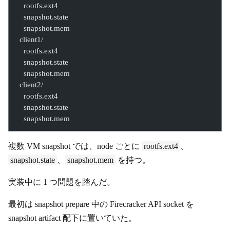
    rootfs.ext4
    snapshot.state
    snapshot.mem
  client1/
    rootfs.ext4
    snapshot.state
    snapshot.mem
  client2/
    rootfs.ext4
    snapshot.state
    snapshot.mem
複数 VM snapshot では、node ごとに
rootfs.ext4
、
snapshot.state
、
snapshot.mem
を持つ。
実装中に 1 つ問題を踏んだ。
最初は snapshot prepare 中の Firecracker API socket を
snapshot artifact 配下に置いていた。