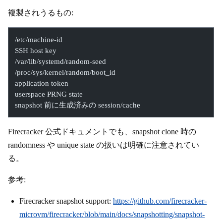
複製されうるもの:
/etc/machine-id
SSH host key
/var/lib/systemd/random-seed
/proc/sys/kernel/random/boot_id
application token
userspace PRNG state
snapshot 前に生成済みの session/cache
Firecracker 公式ドキュメントでも、snapshot clone 時の
randomness や unique state の扱いは明確に注意されてい
る。
参考:
Firecracker snapshot support:
https://github.com/firecracker-
microvm/firecracker/blob/main/docs/snapshotting/snapshot-