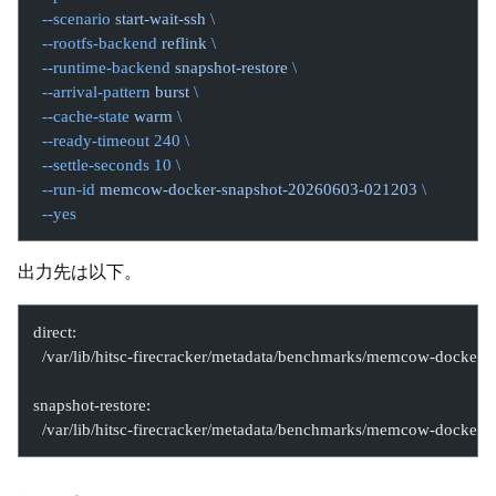
  --scenario
 start-wait-ssh
 \
  --rootfs-backend
 reflink
 \
  --runtime-backend
 snapshot-restore
 \
  --arrival-pattern
 burst
 \
  --cache-state
 warm
 \
  --ready-timeout
 240
 \
  --settle-seconds
 10
 \
  --run-id
 memcow-docker-snapshot-20260603-021203
 \
  --yes
出力先は以下。
direct:
  /var/lib/hitsc-firecracker/metadata/benchmarks/memcow-docker
snapshot-restore:
  /var/lib/hitsc-firecracker/metadata/benchmarks/memcow-docke