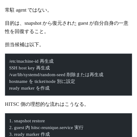
常駐 agent ではない。
目的は、snapshot から復元された guest が自分自身の一意
性を回復すること。
担当候補は以下。
/etc/machine-id 再生成
SSH host key 再生成
/var/lib/systemd/random-seed 削除または再生成
hostname を ticket/node 別に設定
ready marker を作成
HITSC 側の理想的な流れはこうなる。
1. snapshot restore
2. guest 内 hitsc-reunique.service 実行
3. ready marker 作成