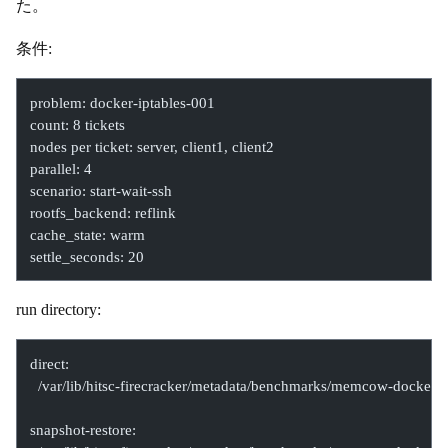
た。
条件:
problem: docker-iptables-001
count: 8 tickets
nodes per ticket: server, client1, client2
parallel: 4
scenario: start-wait-ssh
rootfs_backend: reflink
cache_state: warm
settle_seconds: 20
run directory:
direct:
  /var/lib/hitsc-firecracker/metadata/benchmarks/memcow-docker
snapshot-restore: