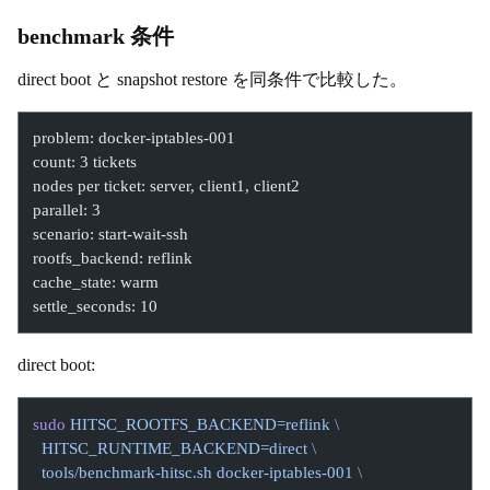
benchmark 条件
direct boot と snapshot restore を同条件で比較した。
problem: docker-iptables-001
count: 3 tickets
nodes per ticket: server, client1, client2
parallel: 3
scenario: start-wait-ssh
rootfs_backend: reflink
cache_state: warm
settle_seconds: 10
direct boot:
sudo
 HITSC_ROOTFS_BACKEND=reflink
 \
  HITSC_RUNTIME_BACKEND=direct
 \
  tools/benchmark-hitsc.sh
 docker-iptables-001
 \