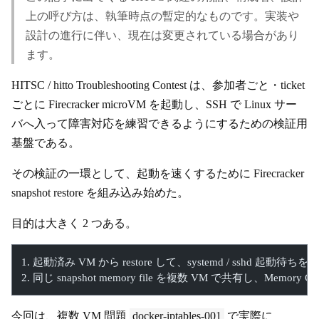
上の呼び方は、執筆時点の暫定的なものです。実装や
設計の進行に伴い、現在は変更されている場合があり
ます。
HITSC / hitto Troubleshooting Contest は、参加者ごと・ticket
ごとに Firecracker microVM を起動し、SSH で Linux サー
バへ入って障害対応を練習できるようにするための検証用
基盤である。
その検証の一環として、起動を速くするために Firecracker
snapshot restore を組み込み始めた。
目的は大きく 2 つある。
1. 起動済み VM から restore して、systemd / sshd 起動待ち
2. 同じ snapshot memory file を複数 VM で共有し、Memor
今回は、複数 VM 問題
docker-iptables-001
で実際に