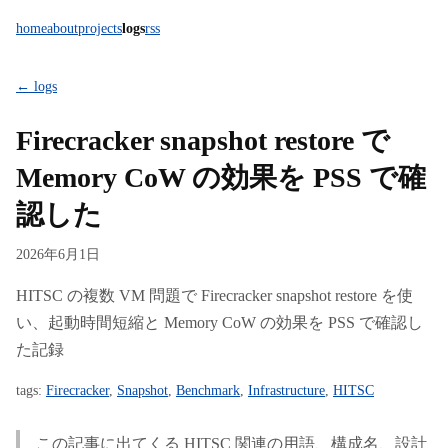
home
about
projects
logs
rss
← logs
Firecracker snapshot restore で
Memory CoW の効果を PSS で確
認した
2026年6月1日
HITSC の複数 VM 問題で Firecracker snapshot restore を使
い、起動時間短縮と Memory CoW の効果を PSS で確認し
た記録
tags:
Firecracker
,
Snapshot
,
Benchmark
,
Infrastructure
,
HITSC
この記事に出てくる HITSC 関連の用語、構成名、設計