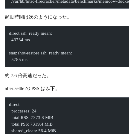
  /var/lib/hitsc-firecracker/metadata/benchmarks/memcow-docker
起動時間は次のようになった。
direct ssh_ready mean:
  43734 ms
snapshot-restore ssh_ready mean:
  5785 ms
約 7.6 倍高速だった。
after-settle の PSS は以下。
direct:
  processes: 24
  total RSS: 7373.8 MiB
  total PSS: 7319.4 MiB
  shared_clean: 56.4 MiB