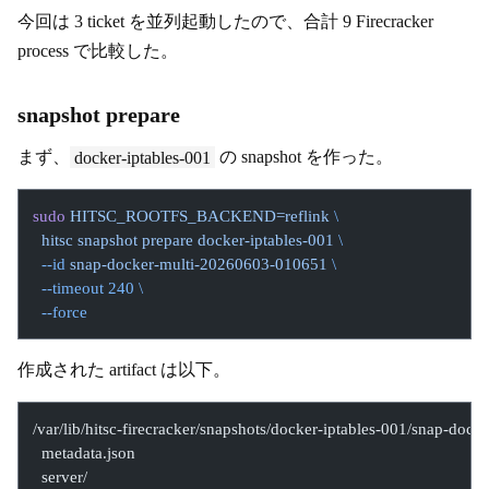
今回は 3 ticket を並列起動したので、合計 9 Firecracker
process で比較した。
snapshot prepare
まず、
docker-iptables-001
の snapshot を作った。
sudo
 HITSC_ROOTFS_BACKEND=reflink
 \
  hitsc
 snapshot
 prepare
 docker-iptables-001
 \
  --id
 snap-docker-multi-20260603-010651
 \
  --timeout
 240
 \
  --force
作成された artifact は以下。
/var/lib/hitsc-firecracker/snapshots/docker-iptables-001/snap-do
  metadata.json
  server/