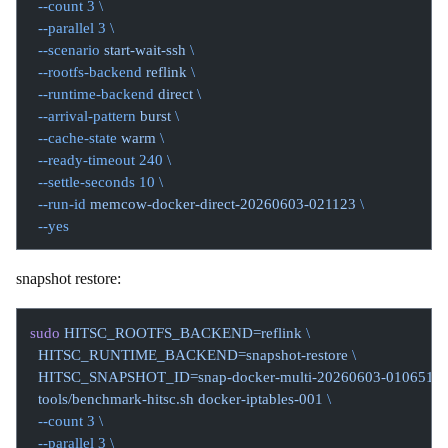
  --count
 3
 \
  --parallel
 3
 \
  --scenario
 start-wait-ssh
 \
  --rootfs-backend
 reflink
 \
  --runtime-backend
 direct
 \
  --arrival-pattern
 burst
 \
  --cache-state
 warm
 \
  --ready-timeout
 240
 \
  --settle-seconds
 10
 \
  --run-id
 memcow-docker-direct-20260603-021123
 \
  --yes
snapshot restore:
sudo
 HITSC_ROOTFS_BACKEND=reflink
 \
  HITSC_RUNTIME_BACKEND=snapshot-restore
 \
  HITSC_SNAPSHOT_ID=snap-docker-multi-20260603-010651
 \
  tools/benchmark-hitsc.sh
 docker-iptables-001
 \
  --count
 3
 \
  --parallel
 3
 \