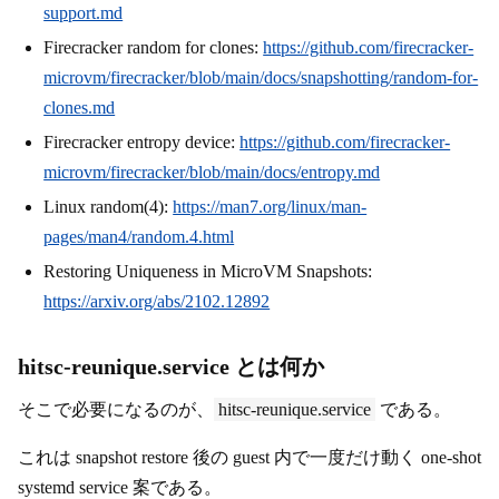
support.md
Firecracker random for clones:
https://github.com/firecracker-
microvm/firecracker/blob/main/docs/snapshotting/random-for-
clones.md
Firecracker entropy device:
https://github.com/firecracker-
microvm/firecracker/blob/main/docs/entropy.md
Linux random(4):
https://man7.org/linux/man-
pages/man4/random.4.html
Restoring Uniqueness in MicroVM Snapshots:
https://arxiv.org/abs/2102.12892
hitsc-reunique.service とは何か
そこで必要になるのが、
hitsc-reunique.service
である。
これは snapshot restore 後の guest 内で一度だけ動く one-shot
systemd service 案である。