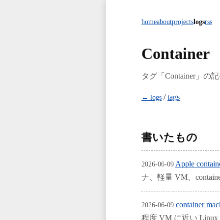
home
about
projects
logs
rss
Container
タグ「Container」の
/
tags
← logs
書いたもの
Apple conta
2026-06-09
ナ、軽量 VM、contain
containe
2026-06-09
程度 VM に近い Li