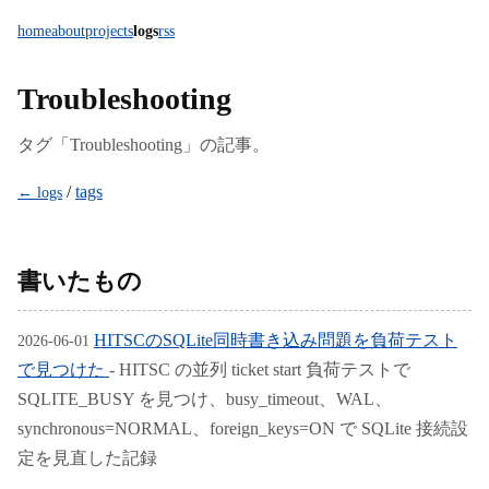
home
about
projects
logs
rss
Troubleshooting
タグ「Troubleshooting」の記事。
/
tags
← logs
書いたもの
HITSCのSQLite同時書き込み問題を負荷テスト
2026-06-01
で見つけた
- HITSC の並列 ticket start 負荷テストで
SQLITE_BUSY を見つけ、busy_timeout、WAL、
synchronous=NORMAL、foreign_keys=ON で SQLite 接続設
定を見直した記録