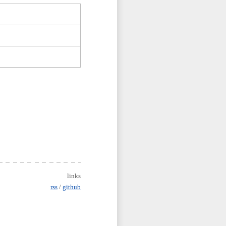
links
rss
/
github