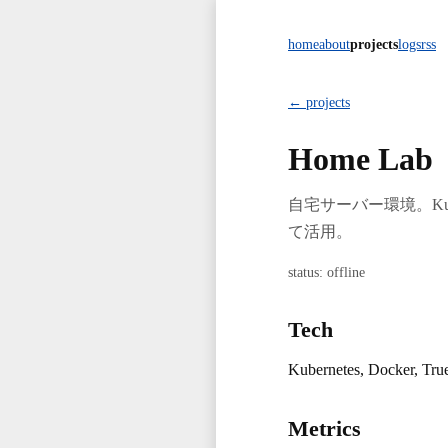
home
about
projects
logs
rss
← projects
Home Lab
自宅サーバー環境。Ku
て活用。
status: offline
Tech
Kubernetes, Docker, Tru
Metrics