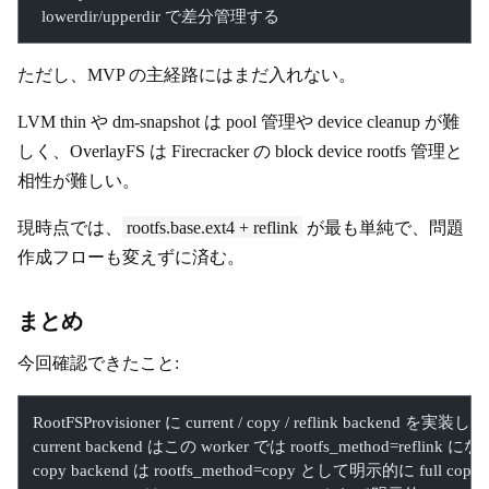
  lowerdir/upperdir で差分管理する
ただし、MVP の主経路にはまだ入れない。
LVM thin や dm-snapshot は pool 管理や device cleanup が難
しく、OverlayFS は Firecracker の block device rootfs 管理と
相性が難しい。
現時点では、
rootfs.base.ext4 + reflink
が最も単純で、問題
作成フローも変えずに済む。
まとめ
今回確認できたこと:
RootFSProvisioner に current / copy / reflink backend を実装した
current backend はこの worker では rootfs_method=reflink
copy backend は rootfs_method=copy として明示的に full cop