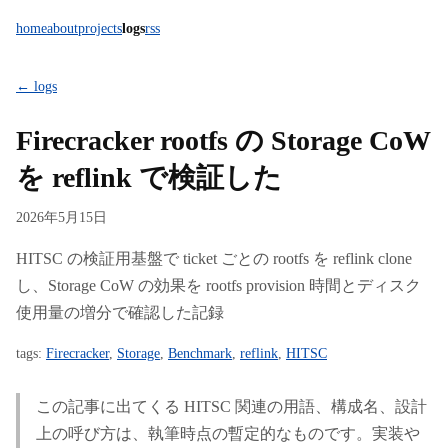
home
about
projects
logs
rss
← logs
Firecracker rootfs の Storage CoW
を reflink で検証した
2026年5月15日
HITSC の検証用基盤で ticket ごとの rootfs を reflink clone
し、Storage CoW の効果を rootfs provision 時間とディスク
使用量の増分で確認した記録
tags:
Firecracker
,
Storage
,
Benchmark
,
reflink
,
HITSC
この記事に出てくる HITSC 関連の用語、構成名、設計
上の呼び方は、執筆時点の暫定的なものです。実装や