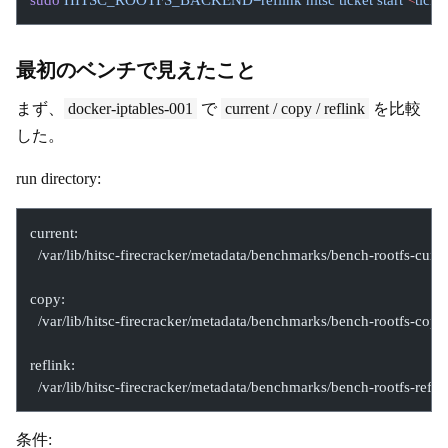
sudo
 HITSC_ROOTFS_BACKEND=reflink
 hitsc
 ticket
 start
 <
ticket
最初のベンチで見えたこと
まず、
docker-iptables-001
で
current / copy / reflink
を比較
した。
run directory:
current:
  /var/lib/hitsc-firecracker/metadata/benchmarks/bench-rootfs-cu
copy:
  /var/lib/hitsc-firecracker/metadata/benchmarks/bench-rootfs-c
reflink:
  /var/lib/hitsc-firecracker/metadata/benchmarks/bench-rootfs-re
条件: