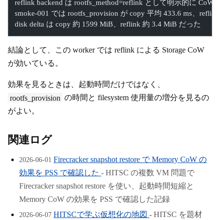
reflink backend は rootfs_method=reflink として明示的に CoW
smoke-001 では rootfs_provision が copy 平均 433.6 ms、refl
disk delta は copy 約 1599 MiB、reflink 約 3.4 MiB だった
結論として、この worker では reflink による Storage CoW
が効いている。
効果を見るときは、起動時間だけではなく、
rootfs_provision
の時間と filesystem 使用量の増分を見るの
がよい。
関連ログ
Firecracker snapshot restore で Memory CoW の
2026-06-01
効果を PSS で確認した
- HITSC の複数 VM 問題で
Firecracker snapshot restore を使い、起動時間短縮と
Memory CoW の効果を PSS で確認した記録
HITSCで学ぶ仮想化の地図
- HITSC を題材
2026-06-07