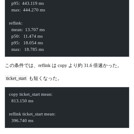
  p95:  443.119 ms
  max:  444.270 ms
reflink:
  mean:  13.707 ms
  p50:   11.474 ms
  p95:   18.054 ms
  max:   18.785 ms
この条件では、reflink は copy より約 31.6 倍速かった。
ticket_start
も短くなった。
copy ticket_start mean:
  813.150 ms
reflink ticket_start mean:
  396.740 ms