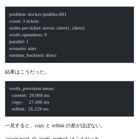
problem: docker-iptables-001
count: 3 tickets
nodes per ticket: server, client1, client2
rootfs operations: 9
parallel: 1
scenario: start
runtime_backend: direct
結果はこうだった。
rootfs_provision mean:
  current:  29.060 ms
  copy:     27.486 ms
  reflink:  26.229 ms
一見すると、copy と reflink の差がほぼない。
events.jsonl
の
rootfs_method
はこうだった。