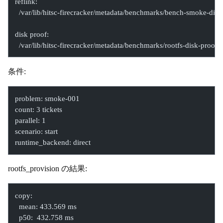
reflink:
  /var/lib/hitsc-firecracker/metadata/benchmarks/bench-smoke-dis
disk proof:
  /var/lib/hitsc-firecracker/metadata/benchmarks/rootfs-disk-proof
条件:
problem: smoke-001
count: 3 tickets
parallel: 1
scenario: start
runtime_backend: direct
rootfs_provision の結果:
copy:
  mean: 433.569 ms
  p50:  432.758 ms