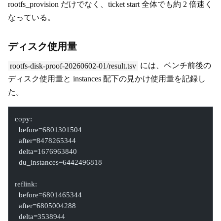
rootfs_provision だけでなく、ticket start 全体でも約 2 倍速く
なっている。
ディスク使用量
rootfs-disk-proof-20260602-01/result.tsv
には、ベンチ前後の
ディスク使用量と instances 配下の見かけ使用量を記録し
た。
copy:
  before=6801301504
  after=8478265344
  delta=1676963840
  du_instances=6442496818
reflink:
  before=6801465344
  after=6805004288
  delta=3538944