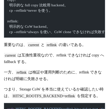
  明示的な full copy 比較用 backend。
  cp --reflink=never を使う。
reflink:
  明示的な CoW backend。
  cp --reflink=always を使い、CoW clone できなければ失敗す
重要なのは、
current
と
reflink
の違いである。
current
は互換性重視なので、reflink できなければ copy へ
fallback する。
一方、
reflink
は検証や運用判断のために、reflink できな
ければ明確に失敗させる。
つまり、Storage CoW を本当に使えているか確認したい時
は、
HITSC_ROOTFS_BACKEND=reflink
を指定する。